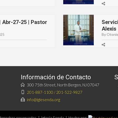
 Abr-27-25 | Pastor
Servic
Alexis
025
By Otonie
Información de Contacto
S
300 75th Street, North Bergen, NJ 07047
201-887-1100 / 201-522-9827
info@iglesenda.org
erechos reservados | Iglesia Senda | Hecho por: