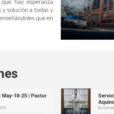
 que hay esperanza
 y solución a todas y
, enseñándoles que en
nes
| May-18-25 | Pastor
Servic
Aquin
2025
By Otonie