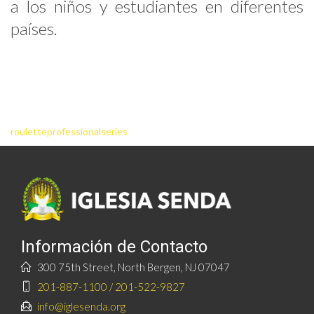
a los niños y estudiantes en diferentes
países.
rouletteprofessionalseries
Información de Contacto
300 75th Street, North Bergen, NJ 07047
201-887-1100 / 201-522-9827
info@iglesenda.org