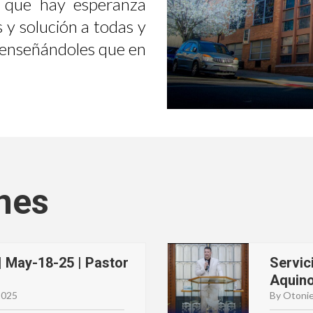
 que hay esperanza
 y solución a todas y
, enseñándoles que en
nes
| May-18-25 | Pastor
Servic
Aquin
2025
By Otonie