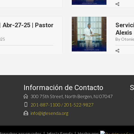
 Abr-27-25 | Pastor
Servic
Alexis
025
By Otonie
Información de Contacto
S
300 75th Street, North Bergen, NJ 07047
201-887-1100 / 201-522-9827
info@iglesenda.org
erechos reservados | Iglesia Senda | Hecho por: