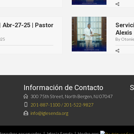
 Abr-27-25 | Pastor
Servic
Alexis
025
By Otonie
Información de Contacto
S
300 75th Street, North Bergen, NJ 07047
201-887-1100 / 201-522-9827
info@iglesenda.org
erechos reservados | Iglesia Senda | Hecho por: