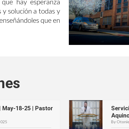
 que hay esperanza
 y solución a todas y
, enseñándoles que en
nes
| May-18-25 | Pastor
Servic
Aquin
2025
By Otonie