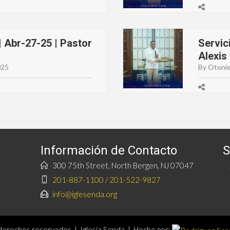
 Abr-27-25 | Pastor
Servic
Alexis
025
By Otonie
Información de Contacto
S
300 75th Street, North Bergen, NJ 07047
201-887-1100 / 201-522-9827
info@iglesenda.org
erechos reservados | Iglesia Senda | Hecho por: