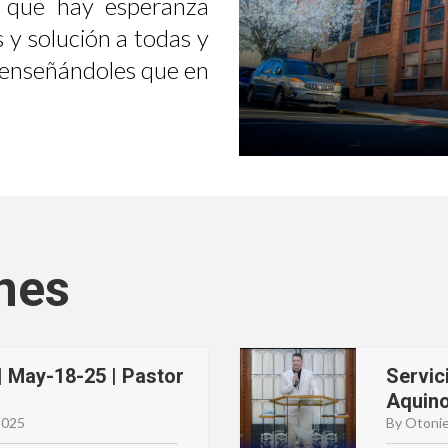
 que hay esperanza
 y solución a todas y
, enseñándoles que en
nes
| May-18-25 | Pastor
Servic
Aquin
2025
By Otonie