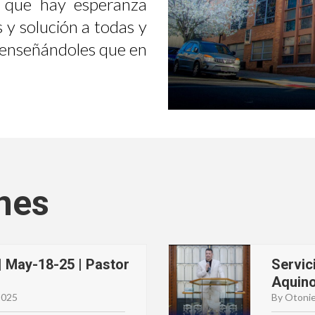
 que hay esperanza
 y solución a todas y
, enseñándoles que en
nes
| May-18-25 | Pastor
Servic
Aquin
2025
By Otonie