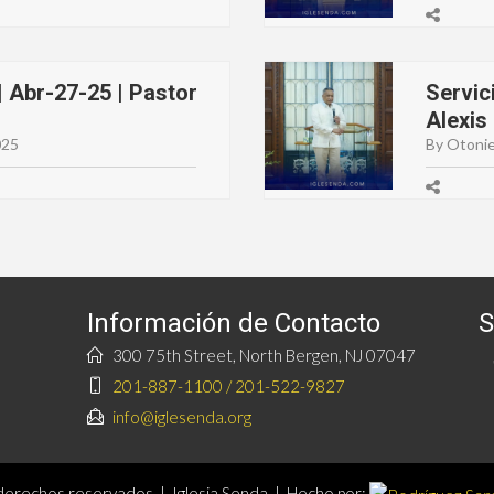
 Abr-27-25 | Pastor
Servic
Alexis
025
By Otonie
Información de Contacto
S
300 75th Street, North Bergen, NJ 07047
201-887-1100 / 201-522-9827
info@iglesenda.org
erechos reservados | Iglesia Senda | Hecho por: