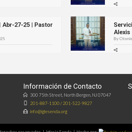
 Abr-27-25 | Pastor
Servic
Alexis
025
By Otonie
Información de Contacto
S
300 75th Street, North Bergen, NJ 07047
201-887-1100 / 201-522-9827
info@iglesenda.org
erechos reservados | Iglesia Senda | Hecho por: