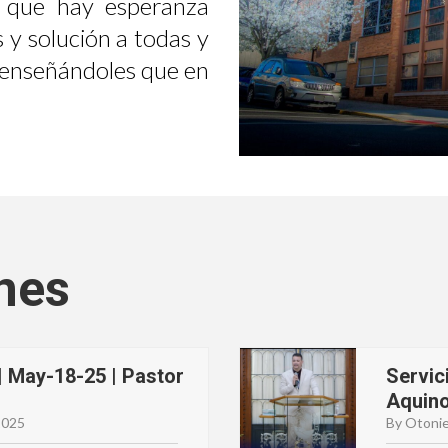
 que hay esperanza
 y solución a todas y
, enseñándoles que en
nes
| May-18-25 | Pastor
Servic
Aquin
2025
By Otonie