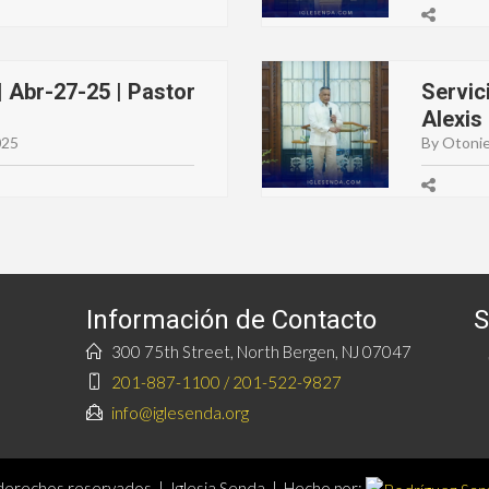
 Abr-27-25 | Pastor
Servic
Alexis
025
By Otonie
Información de Contacto
S
300 75th Street, North Bergen, NJ 07047
201-887-1100 / 201-522-9827
info@iglesenda.org
erechos reservados | Iglesia Senda | Hecho por: