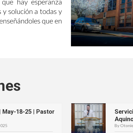
 que hay esperanza
 y solución a todas y
, enseñándoles que en
nes
| May-18-25 | Pastor
Servic
Aquin
2025
By Otonie